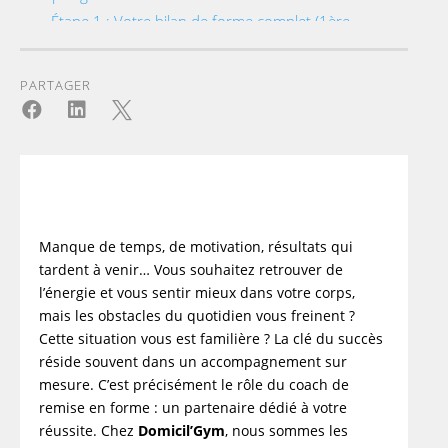
Étape 1 : Votre bilan de forme complet (1ère
séance offerte)
Étape 2 : Votre programme sur mesure
(2ème séance offerte)
PARTAGER
Étape 3 : L'accompagnement vers vos



objectifs (100% atteints)
Quel est le prix d'un coach de remise en forme ?
Profitez de 50 % de crédit d'impôt sur vos
séances
Questions fréquentes sur le coaching de remise
en forme
Manque de temps, de motivation, résultats qui
Comment débuter une remise en forme ?
tardent à venir… Vous souhaitez retrouver de
Un coach fitness est-il vraiment efficace ?
l’énergie et vous sentir mieux dans votre corps,
Est-ce que le coaching est déductible des
mais les obstacles du quotidien vous freinent ?
impôts ?
Cette situation vous est familière ? La clé du succès
Message de succès
réside souvent dans un accompagnement sur
mesure. C’est précisément le rôle du coach de
remise en forme : un partenaire dédié à votre
réussite. Chez
Domicil’Gym
, nous sommes les