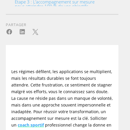
Étape 3 : L’accompagnement sur mesure
pour atteindre 100 % de vos objectifs
Les bénéfices concrets d'un accompagnement à
domicile
PARTAGER
L'expertise d'un réseau de coachs sportifs
engagés



Questions fréquentes sur le coaching perte de
poids
Le coaching de perte de poids est-il efficace ?
Quel est le tarif d'un coach perte de poids ?
Comment trouver un bon coach pour
maigrir ?
Les régimes défilent, les applications se multiplient,
Message de succès
mais les résultats durables se font toujours
attendre. Cette frustration, ce sentiment de stagner
malgré vos efforts, vous le connaissez sans doute.
La cause ne réside pas dans un manque de volonté,
mais dans une approche souvent impersonnelle et
inadaptée. Pour réussir votre transformation, un
accompagnement sur mesure est la clé. Solliciter
un
coach sportif
professionnel change la donne en