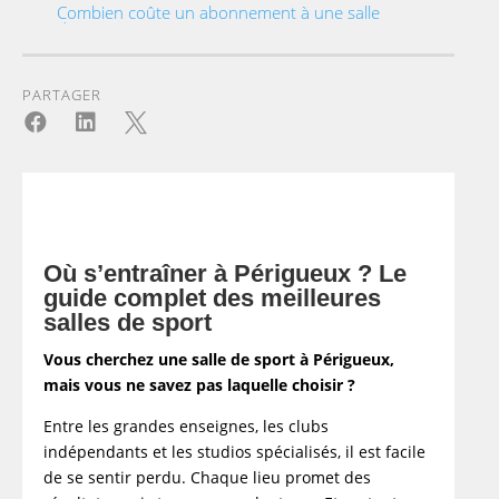
Combien coûte un abonnement à une salle
de sport à Périgueux ?
Pourquoi opter pour un coach sportif à
domicile à Périgueux ?
PARTAGER
FAQ



Quel est l'abonnement le moins cher à la salle
de sport ?
Quels sont les avis sur GigaFit Périgueux
Marsac ?
Quel est le coût d'une salle de sport ?
Comment ne pas payer les frais d'inscription
Où s’entraîner à Périgueux ? Le
salle de sport ?
guide complet des meilleures
Message de succès
salles de sport
Vous cherchez une salle de sport à Périgueux,
mais vous ne savez pas laquelle choisir ?
Entre les grandes enseignes, les clubs
indépendants et les studios spécialisés, il est facile
de se sentir perdu. Chaque lieu promet des