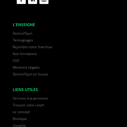
L’ENSEIGNE
Domicil’Gym
Témoignages
Rejoindre notre franchise
Nos formations
CGV
Mentions Légales
Domicil’Gym en Suisse
LIENS UTILES
Services à la personne
Trouvez votre coach
Le concept
Boutique
Conseils