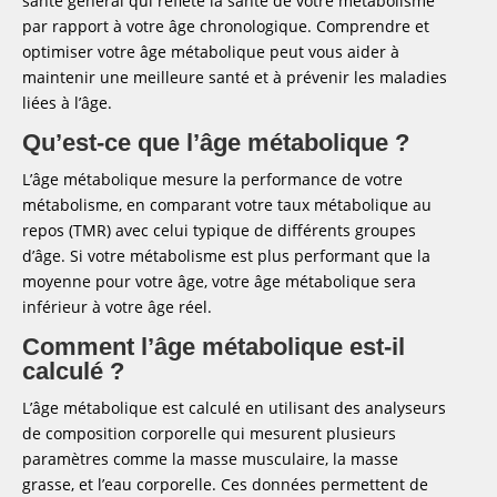
santé général qui reflète la santé de votre métabolisme
valeurs
par rapport à votre âge chronologique. Comprendre et
Quel est l'âge métabolique idéal pour votre
optimiser votre âge métabolique peut vous aider à
tranche d'âge ?
maintenir une meilleure santé et à prévenir les maladies
FAQ :
liées à l’âge.
Quel est le bon âge métabolique ?
Qu’est-ce que l’âge métabolique ?
Comment connaître son âge métabolique ?
Comment baisser son âge métabolique ?
L’âge métabolique mesure la performance de votre
Quel est mon âge biologique ?
métabolisme, en comparant votre taux métabolique au
repos (TMR) avec celui typique de différents groupes
Quel est le pourcentage de masse graisseuse
idéal ?
d’âge. Si votre métabolisme est plus performant que la
Comment savoir si on a un bon
moyenne pour votre âge, votre âge métabolique sera
métabolisme ?
inférieur à votre âge réel.
Message de succès
Comment l’âge métabolique est-il
calculé ?
L’âge métabolique est calculé en utilisant des analyseurs
de composition corporelle qui mesurent plusieurs
paramètres comme la masse musculaire, la masse
grasse, et l’eau corporelle. Ces données permettent de