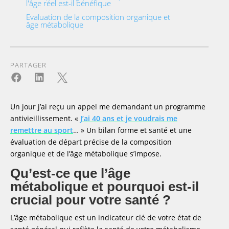
l'âge réel est-il bénéfique
Evaluation de la composition organique et
âge métabolique
Les bienfaits de l'activité physique pour
retarder le vieillissement
L’intérêt de la pratique sportive pour préserver
PARTAGER
son capital santé



Quels sont les facteurs qui influencent l'âge
métabolique ?
Facteurs nutritionnels et leur impact sur l'âge
Un jour j’ai reçu un appel me demandant un programme
métabolique
antivieillissement. «
J’ai 40 ans et je voudrais me
L'importance de l'activité physique pour un
remettre au sport
… » Un bilan forme et santé et une
âge métabolique plus jeune
évaluation de départ précise de la composition
Améliorer votre âge métabolique par des
changements de style de vie
organique et de l’âge métabolique s’impose.
Stratégies pour réduire votre âge
Qu’est-ce que l’âge
métabolique
métabolique et pourquoi est-il
Rôle de la réduction de la masse grasse et de
l'augmentation de la masse maigre
crucial pour votre santé ?
Quel âge métabolique devriez-vous viser ?
L’âge métabolique est un indicateur clé de votre état de
Tableau d'âge métabolique : interpréter les