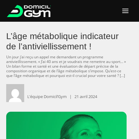
L’âge métabolique indicateur
de l’antiviellissement !
Un jour j’ai reçu un appel me demandant un programme
antivieillissement. « J’ai 40 ans et je voudrais me remettre au sport… »
Un bilan forme et santé et une évaluation de départ précise de la
composition organique et de l’âge métabolique s’impose. Qu’est-ce
que l’âge métabolique et pourquoi est-il crucial pour votre santé ? […]
L’équipe Domicil’Gym ‎ ‎ ‎|
‎ ‎ ‎ ‎21 avril 2024