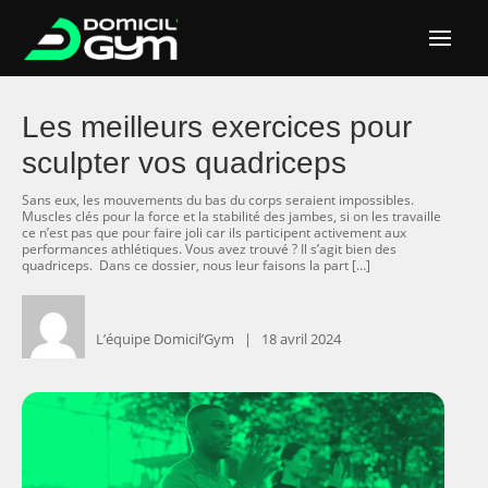
Les meilleurs exercices pour
sculpter vos quadriceps
Sans eux, les mouvements du bas du corps seraient impossibles.
Muscles clés pour la force et la stabilité des jambes, si on les travaille
ce n’est pas que pour faire joli car ils participent activement aux
performances athlétiques. Vous avez trouvé ? Il s’agit bien des
quadriceps. Dans ce dossier, nous leur faisons la part […]
L’équipe Domicil’Gym ‎ ‎ ‎|
‎ ‎ ‎ ‎18 avril 2024