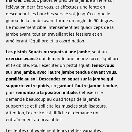
marche
. Debout, placez le pied de la jambe arrière sur
l’élévation derrière vous, et effectuez une fente en
descendant les hanches vers le sol, jusqu’à ce que le
genou de la jambe avant forme un angle de 90 degrés.
Ce mouvement cible intensément les quadriceps de la
jambe avant, tout en travaillant les fessiers et en
améliorant l’équilibre et la coordination.
Les pistols Squats
ou squats à une jambe
, sont un
exercice avancé
qui demande une bonne force, équilibre
et flexibilité. Pour exécuter un pistol squat,
tenez-vous
sur une jambe
,
avec l’autre jambe tendue devant vous,
parallèle au sol.
Descendez en squat sur la jambe qui
supporte votre poids,
en
gardant l’autre jambe tendue
,
puis
remontez à la position initiale.
Cet exercice
demande beaucoup au quadriceps de la jambe
supportrice et il sollicite les muscles stabilisateurs.
Attention, l’exercice est difficile et demande un
entraînement au préalable !
Les fentes ont également leurs petites variantes :