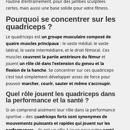
femmes ?
routine d’entraînement, pour des jambes sculptées
certes, mais aussi une base solide pour votre fitness.
Comment cibler le vaste interne du
quadriceps pour un renforcement ciblé ?
Pourquoi se concentrer sur les
Prévention des blessures et récupération
quadriceps ?
Quelle importance revêt l'échauffement pour
prévenir les blessures des quadriceps ?
Le quadriceps est
un groupe musculaire composé de
Quelles techniques de récupération adopter
quatre muscles principaux
: le vaste médial, le vaste
pour les quadriceps après l'effort ?
latéral, le vaste intermédiaire, et le droit fémoral. Ces
Se faire accompagner par un coach sportif
muscles
couvrent la partie antérieure du fémur
et
pour réaliser de bonnes séances de sport
jouent
un rôle clé dans l’extension du genou et la
FAQ
flexion de la hanche
. Se concentrer sur ces quadriceps
Quel mouvement fait le quadriceps ?
c’est tout simplement développer assez de force pour
Comment muscler le vaste interne du
pouvoir
marcher, courir, sauter et même s’accroupir.
quadriceps ?
Comment prendre de la masse musculaire au
Quel rôle jouent les quadriceps dans
niveau des jambes ?
la performance et la santé ?
Comment muscler rapidement son
quadriceps ?
Si on comprend aisément leur rôle dans la performance
sportive – des q
uadriceps forts sont synonymes de
Comment muscler quadriceps femme ?
mouvements puissants et rapides qui jouent sur les
Message de succès
performances
– ils ont un rôle à jouer pour notre
santé.