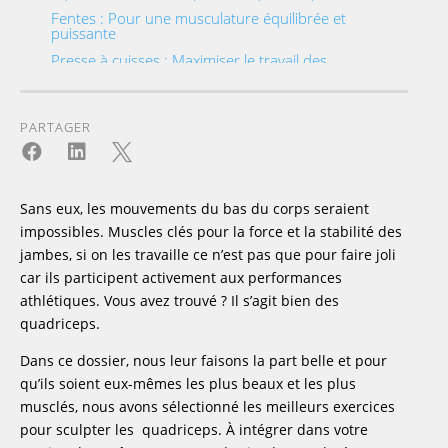
Fentes : Pour une musculature équilibrée et
puissante
Presse à cuisses : Maximiser le travail des
quadriceps
Comment faire avec la presse à cuisses ?
PARTAGER
Leg extension : Cibler le renforcement du
vaste interne



Techniques d'entraînement sans équipement
Comment travailler les quadriceps sans
Sans eux, les mouvements du bas du corps seraient
matériel ?
impossibles. Muscles clés pour la force et la stabilité des
Quels exercices au poids du corps sont les
jambes, si on les travaille ce n’est pas que pour faire joli
plus efficaces pour les quadriceps ?
car ils participent activement aux performances
Conseils pour un développement musculaire
optimal
athlétiques. Vous avez trouvé ? Il s’agit bien des
quadriceps.
Comment prendre de la masse musculaire au
niveau des jambes ?
Dans ce dossier, nous leur faisons la part belle et pour
Quelles stratégies pour muscler rapidement
son quadriceps ?
qu’ils soient eux-mêmes les plus beaux et les plus
musclés, nous avons sélectionné les meilleurs exercices
Adapter l'entraînement aux besoins spécifiques
pour sculpter les quadriceps. À intégrer dans votre
Comment muscler le quadriceps pour les