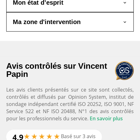
Mon état d’esprit
Ma zone d'intervention
Nos clients satisfaits
Avis contrôlés sur Vincent
Papin
Vincent Papin Coach Domicil’Gym
5.0
Les avis clients présentés sur ce site sont collectés,
Basé sur
26
avis
contrôlés et diffusés par Opinion System, institut de
Voir tous les avis
sondage indépendant certifié ISO 20252, ISO 9001, NF
Service 522 et NF ISO 20488, N°1 des avis contrôlés
pour les professionnels du service.
En savoir plus
Vincent est un coach à domicile
★
★
★
★
★
4,9
Basé sur 3 avis