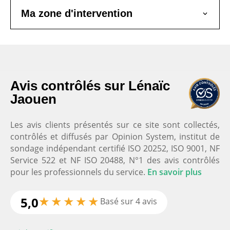
Ma zone d'intervention
Nos clients satisfaits
Avis contrôlés sur Lénaïc
Jaouen
Lénaïc Jaouen Coach Domicil'Gym
4.9
Les avis clients présentés sur ce site sont collectés,
Basé sur
12
avis
contrôlés et diffusés par Opinion System, institut de
Voir tous les avis
sondage indépendant certifié ISO 20252, ISO 9001, NF
Service 522 et NF ISO 20488, N°1 des avis contrôlés
pour les professionnels du service.
En savoir plus
Lenaic est une experte en
★
★
★
★
★
5,0
Basé sur 4 avis
activité physique et sportive. Son énergie et son
envie de partager sa passion est omniprésente.