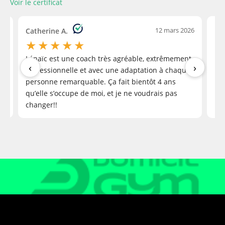
Voir le certificat
Je recommande
‹
26
12 mars 2026
Catherine A.
Nic
★
★
★
★
★
Lénaïc est une coach très agréable, extrêmement
Ra
‹
›
Baczkowski L.
professionnelle et avec une adaptation à chaque
3 years ago
personne remarquable. Ça fait bientôt 4 ans
qu’elle s’occupe de moi, et je ne voudrais pas
changer!!