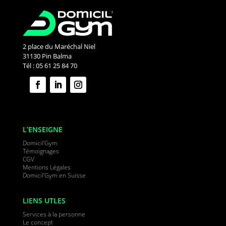
2 place du Maréchal Niel
31130 Pin Balma
Tél : 05 61 25 84 70
L’ENSEIGNE
Domicil’Gym
Témoignages
CGV
Mentions Légales
Domicil’Gym en Suisse
LIENS UTLES
Services à la personne
Le concept