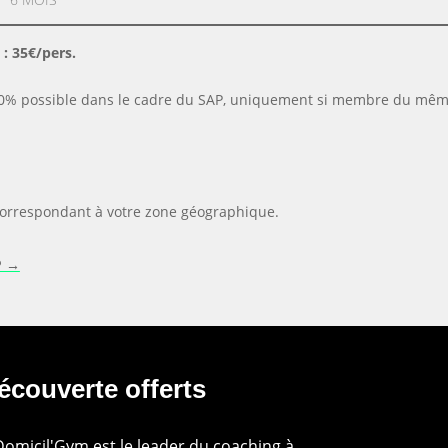
rif / heure / pers.)
 : 35€/pers.
0% possible dans le cadre du SAP, uniquement si membre du même 
 correspondant à votre zone géographique.
P →
écouverte offerts
omicil'Gym est le leader du coaching à