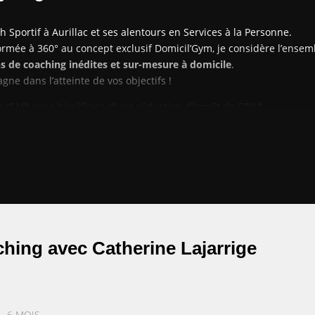
h Sportif à Aurillac et ses alentours en Services à la Personne.
ormée à 360° au concept exclusif Domicil’Gym, je considère l’ensem
s de coaching inédites et sur-mesure à domicile
.
ne dans l’atteinte de vos objectifs !
 (SAP) vous bénéficiez d’une réduction d’impôt de 50%*.
ching avec Catherine Lajarrige
 ‎ ‎ ‎ ‎ 6 MOIS ‎ ‎ ‎ ‎ ‎ ‎ ‎