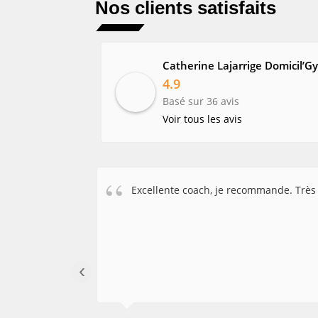
Nos clients satisfaits
Catherine Lajarrige Domicil’G
4.9
Basé sur
36
avis
Voir tous les avis
Excellente coach, je recommande. Très gen
‹