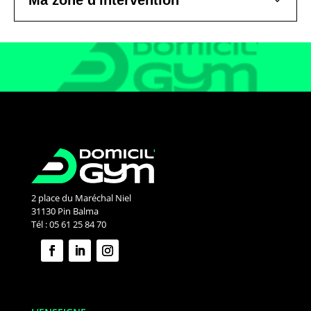
Ma zone d'intervention
Nos clients satisfaits
Margaux Cobbaert Coach Domicil'Gym
5.0
Basé sur
7
avis
Voir tous les avis
2 place du Maréchal Niel
31130 Pin Balma
Tél : 05 61 25 84 70
Je recommande vivement
MargauxC’est une coach motivante, bienveillante
et très à l’écoute. Grâce à ses conseils et son
accompagnement, j’ai réussi à progresser à mon