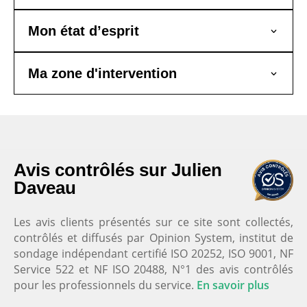
Mon état d’esprit
Ma zone d'intervention
Nos clients satisfaits
Avis contrôlés sur Julien
Daveau
Julien Daveau Coach Domicil'Gym
5.0
Les avis clients présentés sur ce site sont collectés,
Basé sur
68
avis
contrôlés et diffusés par Opinion System, institut de
Voir tous les avis
sondage indépendant certifié ISO 20252, ISO 9001, NF
Service 522 et NF ISO 20488, N°1 des avis contrôlés
pour les professionnels du service.
En savoir plus