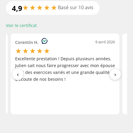
Super coach ! J'ai vraiment
★
★
★
★
★
4,9
Basé sur 10 avis
progressé et atteint une grande partie de mes
objectifs grâce à son programme. Je me sens en
Voir le certificat
bien meilleure forme et plus dynamique au
quotidien grace à son coaching. Il est très motivé,
‹
à l'écoute et adapte parfaitement les séances à
026
9 avril 2026
Corentin H.
Pau
mon niveau. Je le recommande à 100 % !
★
★
★
★
★
Excellente prestation ! Depuis plusieurs années,
Sup
Karine Dubois B.
Julien sait nous faire progresser avec mon épouse
bon
a month ago
avec des exercices variés et une grande qualité
ch
‹
›
d'écoute de nos besoins !
co
et 