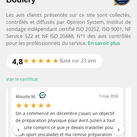
Domicil'Gym Coach Sportif à Domicile
5.0
Les avis clients présentés sur ce site sont collectés,
Basé sur
251
avis
contrôlés et diffusés par Opinion System, institut de
Voir tous les avis
sondage indépendant certifié ISO 20252, ISO 9001, NF
Service 522 et NF ISO 20488, N°1 des avis contrôlés
pour les professionnels du service.
En savoir plus
Merci à François pour son super
★
★
★
★
★
4,8
Basé sur 23 avis
accompagnement, des séances pour mon
conjoint et moi, d'abord à notre domicile à
Voir le certificat
Toulouse, depuis plusieurs mois et maintenant
en visio depuis notre arrivée en
‹
Bretagne.François adapte chaque semaine nos
26
5 mai 2026
Maude M.
Eli
séances, en fonction de notre état physique, de
★
★
★
★
★
nos besoins du moment.Parfois c'est cardio et
se
On a commencé en décembre j'avais un objectif
Bon
beaucoup de renforcement, d'autres fois c'est
Veronique MAKSIMOVIC
e
de préparation physique pour Avril, Julien a tout
bes
davantage d'exercices au sol, pilates et un moins
a month ago
de suite compris ce que je devais travailler pour
po
‹
›
de renforcement.Je vous recommande ce super
t
mon sport (escalade) et ma remise préparation