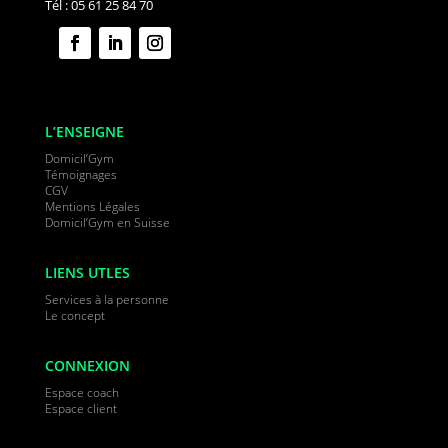
Tél : 05 61 25 84 70
L’ENSEIGNE
Domicil’Gym
Témoignages
CGV
Mentions Légales
Domicil’Gym en Suisse
LIENS UTLES
Services à la personne
Le concept
CONNEXION
Espace coach
Espace client