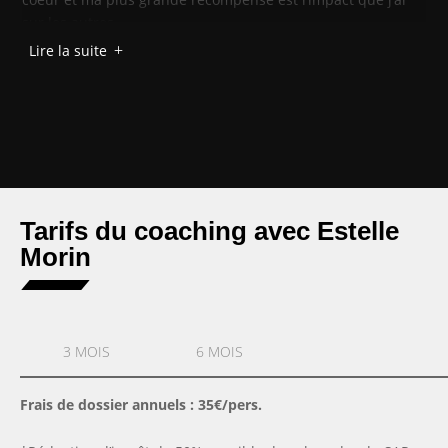
sur les autres.
Lire la suite
L
Grâce à mon adhésion au Service à la Personne (SAP) vous
bénéficiez d’une réduction d’impôt de 50%*.
Tarifs du coaching avec Estelle
Morin
‎ ‎ ‎ ‎ ‎ ‎ ‎ 3 MOIS ‎ ‎ ‎ ‎ ‎ ‎ ‎
‎ ‎ ‎ ‎ ‎ ‎ ‎ 6 MOIS ‎ ‎ ‎ ‎ ‎ ‎ ‎
(tarif / heure / pers.)
(tarif / heure / pers.)
Frais de dossier annuels : 35€/pers.