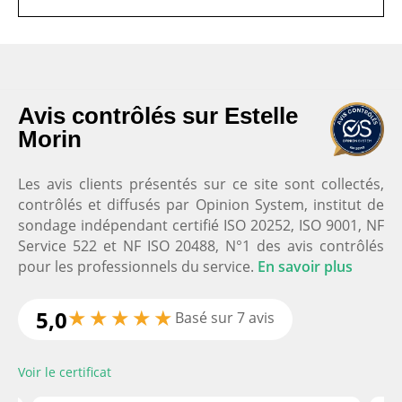
Nos clients satisfaits
Avis contrôlés sur Estelle
Morin
Domicil'Gym Coach Sportif à Domicile
5.0
Les avis clients présentés sur ce site sont collectés,
Basé sur
251
avis
contrôlés et diffusés par Opinion System, institut de
Voir tous les avis
sondage indépendant certifié ISO 20252, ISO 9001, NF
Service 522 et NF ISO 20488, N°1 des avis contrôlés
pour les professionnels du service.
En savoir plus
Merci à François pour son super
★
★
★
★
★
5,0
Basé sur 7 avis
accompagnement, des séances pour mon
conjoint et moi, d'abord à notre domicile à
Voir le certificat
Toulouse, depuis plusieurs mois et maintenant
en visio depuis notre arrivée en