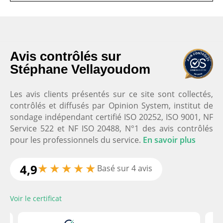
Nos clients satisfaits
Avis contrôlés sur
Stéphane Vellayoudom
Stéphane Vellayoudom Domicil'Gym
5.0
Les avis clients présentés sur ce site sont collectés,
Basé sur
6
avis
contrôlés et diffusés par Opinion System, institut de
Voir tous les avis
sondage indépendant certifié ISO 20252, ISO 9001, NF
Service 522 et NF ISO 20488, N°1 des avis contrôlés
pour les professionnels du service.
En savoir plus
Très professionnel, à l'écoute et
★
★
★
★
★
4,9
Basé sur 4 avis
de bon conseil. J'ai commencé un peu à reculons
; et finalement cela fait plusieurs années que je
Voir le certificat
suis coaché (10). Grace à Stéphane, j'ai la forme
et suis en bonne santé. Merci.
‹