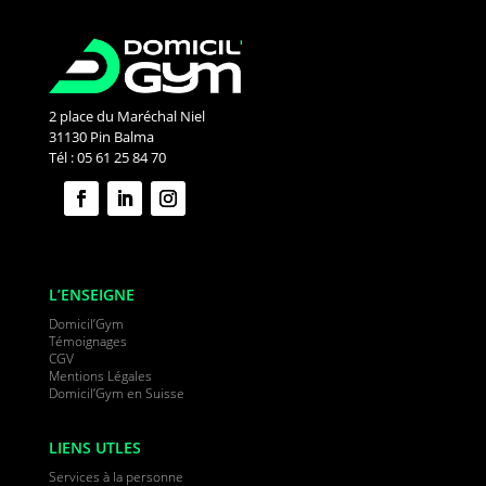
2 place du Maréchal Niel
31130 Pin Balma
Tél : 05 61 25 84 70
L’ENSEIGNE
Domicil’Gym
Témoignages
CGV
Mentions Légales
Domicil’Gym en Suisse
LIENS UTLES
Services à la personne