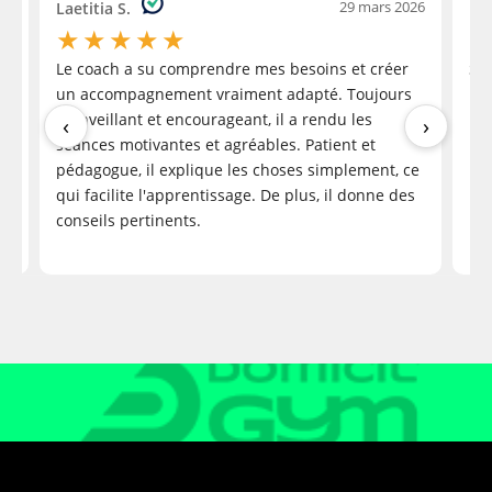
26
29 mars 2026
Laetitia S.
Ma
★
★
★
★
★
Le coach a su comprendre mes besoins et créer
Sté
M B.
un accompagnement vraiment adapté. Toujours
pro
2 months ago
bienveillant et encourageant, il a rendu les
‹
›
séances motivantes et agréables. Patient et
pédagogue, il explique les choses simplement, ce
re
qui facilite l'apprentissage. De plus, il donne des
conseils pertinents.