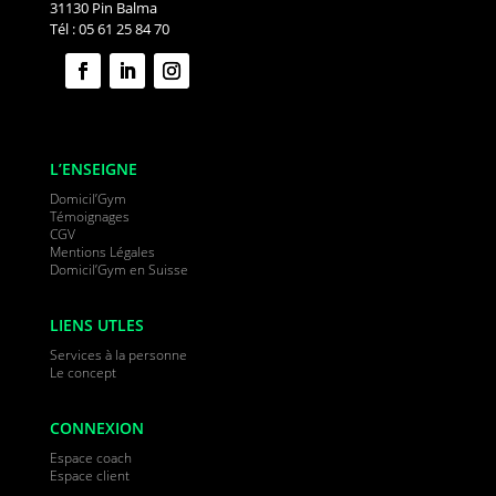
31130 Pin Balma
Tél : 05 61 25 84 70
L’ENSEIGNE
Domicil’Gym
Témoignages
CGV
Mentions Légales
Domicil’Gym en Suisse
LIENS UTLES
Services à la personne
Le concept
CONNEXION
Espace coach
Espace client