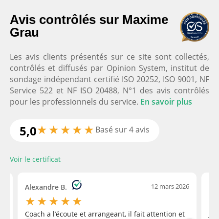
Nos clients satisfaits
Avis contrôlés sur Maxime
Grau
Maxime Grau Coach Domicil'Gym
5.0
Les avis clients présentés sur ce site sont collectés,
Basé sur
44
avis
contrôlés et diffusés par Opinion System, institut de
Voir tous les avis
sondage indépendant certifié ISO 20252, ISO 9001, NF
Service 522 et NF ISO 20488, N°1 des avis contrôlés
pour les professionnels du service.
En savoir plus
Maxime est professionnel,
★
★
★
★
★
5,0
Basé sur 4 avis
investi et à l’écoute.Il nous a parfaitement bien
accompagné dans notre remise en forme.Avec un
Voir le certificat
programme et quelques séances adaptées avec
notre vie de parents.Je recommande
‹
26
12 mars 2026
Alexandre B.
Em
★
★
★
★
★
Coach a l’écoute et arrangeant, il fait attention et
J'