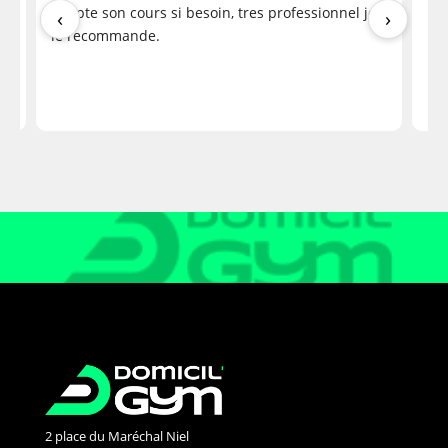
Hélène B.
adapte son cours si besoin, tres professionnel je
he
‹
›
4 months ago
le recommande.
me
2 place du Maréchal Niel