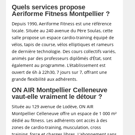
Quels services propose
Quel est le meilleur abonnement salle de
sport ?
Aeriforme Fitness Montpellier ?
Quels sont les tarifs de Run'Up
Depuis 1990, Aeriforme Fitness est une référence
Montpellier Lattes ?
locale. Située au 240 avenue du Père Soulas, cette
Message de succès
salle propose un espace cardio-training équipé de
vélos, tapis de course, vélos elliptiques et rameurs
de dernière technologie. Des cours collectifs variés,
animés par des professeurs diplômés d’État, sont
également au programme. L’établissement est
ouvert de 6h à 22h30, 7 jours sur 7, offrant une
grande flexibilité aux adhérents.
ON AIR Montpellier Celleneuve
vaut-elle vraiment le détour ?
Située au 129 avenue de Lodève, ON AIR
Montpellier Celleneuve offre un espace de 1 000 m²
dédié au fitness. Les adhérents ont accès à des
zones de cardio-training, musculation, cross
training, force et charges libres. L’abonnement sans