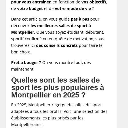
pour vous entraîner
, en fonction de
vos objectifs
,
Le Nuage ou ON AIR : quel positionnement
de
votre budget
et de
votre mode de vie
?
pour les clients exigeants ?
Quelles salles de sport sont adaptées aux
Dans cet article, on vous guide
pas à pas
pour
étudiants montpelliérains ?
découvrir
les meilleures salles de sport à
Peut-on bénéficier de tarifs réduits avec une
Montpellier
. Que vous soyez étudiant, débutant,
carte étudiante ?
sportif confirmé ou en quête de motivation, vous
Quels lieux proposent un bon rapport
trouverez ici
des conseils concrets
pour faire le
qualité/prix pour les jeunes actifs ?
bon choix.
Où trouver une salle de sport dédiée aux
femmes à Montpellier ?
Prêt à bouger ?
On vous montre tout, dès
Pourquoi certaines salles créent-elles des
maintenant.
espaces réservés aux femmes ?
Quelles sont les salles de
Quelles sont les meilleures salles pour un
entraînement en toute sérénité ?
sport les plus populaires à
Pourquoi opter pour un coaching sportif
Montpellier en 2025 ?
personnalisé à domicile à Montpellier ?
FAQ
En 2025, Montpellier regorge de salles de sport
Quelle est la meilleure enseigne de salle de
adaptées à tous les profils. Voici une sélection des
sport ?
établissements les plus prisés par les
Quels sont les avis sur la salle de sport
Montpelliérains :​
Run'Up Montpellier Polygone ?