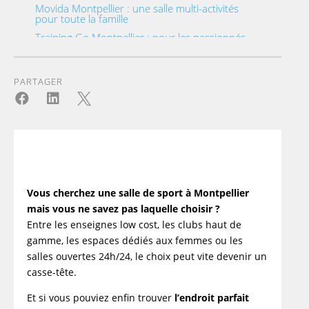
Movida Montpellier : une salle multi-activités
pour toute la famille
Training Go Montpellier : pour les passionnés
de musculation
Le Nuage Montpellier : un concept bien-être
unique au cœur de la ville
PARTAGER
Comment trouver une salle de sport pas chère à



Montpellier ?
Quelles sont les options pour les petits
budgets ?
Basic-Fit Montpellier : que vaut-elle vraiment ?
Keep Cool Montpellier : une ambiance
détendue pour débuter ?
Vous cherchez une salle de sport à Montpellier
Où s'entraîner à Montpellier sans engagement ?
mais vous ne savez pas laquelle choisir ?
Existe-t-il des formules flexibles et sans
Entre les enseignes low cost, les clubs haut de
contraintes ?
gamme, les espaces dédiés aux femmes ou les
Quels sont les avantages et inconvénients
salles ouvertes 24h/24, le choix peut vite devenir un
des salles sans engagement ?
casse-tête.
Existe-t-il des salles de sport haut de gamme à
Montpellier ?
Et si vous pouviez enfin trouver
l’endroit parfait
Quels services premium peut-on y retrouver ?